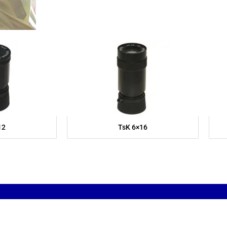
12
TsK 6×16