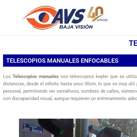
Ir
al
contenido
T
TELESCOPIOS MANUALES ENFOCABLES
Los
Telescopios manuales
son telescopios kepler que se utili
distancias, desde el infinito hasta unos 30cm, lo que es muy úti
personal, permitiendo ver semáforos, nombres de calles, número
con discapacidad visual, aunque requieren un entrenamiento adecua